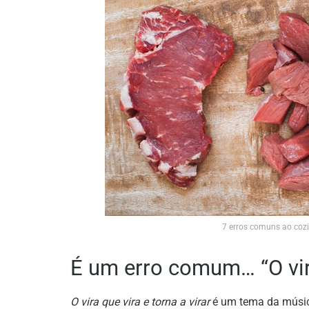
7 erros comuns ao cozin
É um erro comum… “O vira
O vira que vira e torna a virar
é um tema da músic