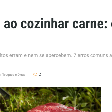
 ao cozinhar carne:
Muitos erram e nem se apercebem. 7 erros comuns ao
2
s
,
Truques e Dicas