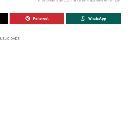
7 erros comuns ao cozinhar carne: o que deve evitar fazer
Pinterest
WhatsApp
UBLICIDADE