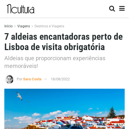
Início
Viagens
Destinos e Viagens
7 aldeias encantadoras perto de
Lisboa de visita obrigatória
Aldeias que proporcionam experiências
memoráveis!
Por
Sara Costa
18/08/2022