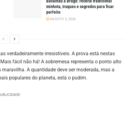
Bacalhau à Braga: receita tradicional
minhota, truques e segredos para ficar
perfeito
AGOSTO 5, 2026
s verdadeiramente irresistíveis. A prova está nestas
. Mais fácil não há! A sobremesa representa o ponto alto
s maravilha. A quantidade deve ser moderada, mas a
ais populares do planeta, está o pudim.
UBLICIDADE