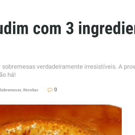
udim com 3 ingredien
sobremesas verdadeiramente irresistíveis. A prova
ão há!
0
 Sobremesas
,
Receitas