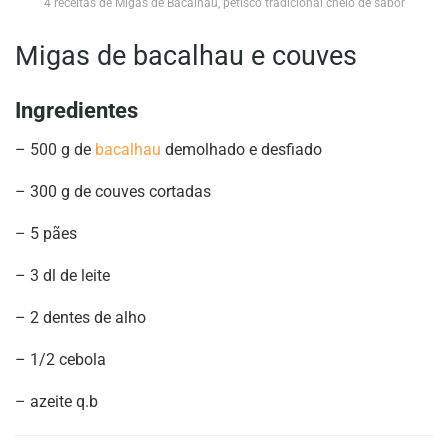
4 receitas de Migas de Bacalhau, petisco tradicional cheio de sabor
Migas de bacalhau e couves
Ingredientes
– 500 g de
bacalhau
demolhado e desfiado
– 300 g de couves cortadas
– 5 pães
– 3 dl de leite
– 2 dentes de alho
– 1/2 cebola
– azeite q.b