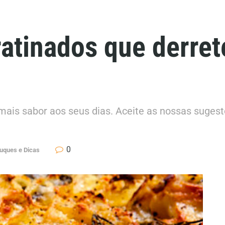
gratinados que derre
ais sabor aos seus dias. Aceite as nossas sugestõ
0
uques e Dicas