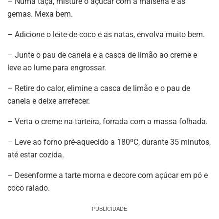
– Numa taça, misture o açúcar com a maisena e as
gemas. Mexa bem.
– Adicione o leite-de-coco e as natas, envolva muito bem.
– Junte o pau de canela e a casca de limão ao creme e
leve ao lume para engrossar.
– Retire do calor, elimine a casca de limão e o pau de
canela e deixe arrefecer.
– Verta o creme na tarteira, forrada com a massa folhada.
– Leve ao forno pré-aquecido a 180ºC, durante 35 minutos,
até estar cozida.
– Desenforme a tarte morna e decore com açúcar em pó e
coco ralado.
PUBLICIDADE