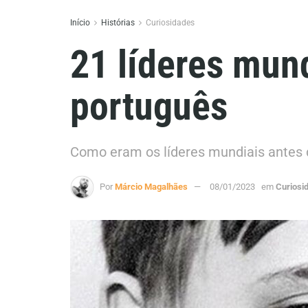
Início
Histórias
Curiosidades
21 líderes mun
português
Como eram os líderes mundiais antes 
Por
Márcio Magalhães
08/01/2023
em
Curiosi