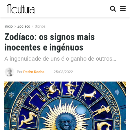
Início
Zodíaco
Signos
Zodíaco: os signos mais
inocentes e ingénuos
A ingenuidade de uns é o ganho de outros…
Por
Pedro Rocha
25/03/2022