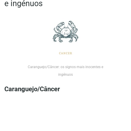
e ingénuos
Caranguejo/Câncer: os signos mais inocentes e
ingénuos
Caranguejo/Câncer