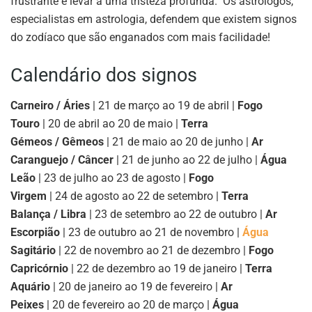
frustrante e levar a uma tristeza profunda. Os astrólogos,
especialistas em astrologia, defendem que existem signos
do zodíaco que são enganados com mais facilidade!
Calendário dos signos
Carneiro / Áries
| 21 de março ao 19 de abril |
Fogo
Touro
| 20 de abril ao 20 de maio |
Terra
Gémeos / Gêmeos
| 21 de maio ao 20 de junho |
Ar
Caranguejo / Câncer
| 21 de junho ao 22 de julho |
Água
Leão
| 23 de julho ao 23 de agosto |
Fogo
Virgem
| 24 de agosto ao 22 de setembro |
Terra
Balança / Libra
| 23 de setembro ao 22 de outubro |
Ar
Escorpião
| 23 de outubro ao 21 de novembro |
Água
Sagitário
| 22 de novembro ao 21 de dezembro |
Fogo
Capricórnio
| 22 de dezembro ao 19 de janeiro |
Terra
Aquário
| 20 de janeiro ao 19 de fevereiro |
Ar
Peixes
| 20 de fevereiro ao 20 de março |
Água