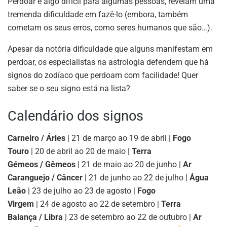
Perdoar é algo difícil para algumas pessoas, revelam uma
tremenda dificuldade em fazê-lo (embora, também
cometam os seus erros, como seres humanos que são…).
Apesar da notória dificuldade que alguns manifestam em
perdoar, os especialistas na astrologia defendem que há
signos do zodíaco que perdoam com facilidade! Quer
saber se o seu signo está na lista?
Calendário dos signos
Carneiro / Áries
| 21 de março ao 19 de abril |
Fogo
Touro
| 20 de abril ao 20 de maio |
Terra
Gémeos / Gêmeos
| 21 de maio ao 20 de junho |
Ar
Caranguejo / Câncer
| 21 de junho ao 22 de julho |
Água
Leão
| 23 de julho ao 23 de agosto |
Fogo
Virgem
| 24 de agosto ao 22 de setembro |
Terra
Balança / Libra
| 23 de setembro ao 22 de outubro |
Ar