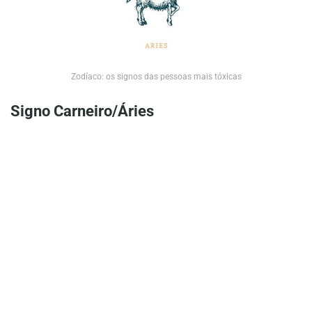
Zodíaco: os signos das pessoas mais tóxicas
Signo Carneiro/Áries