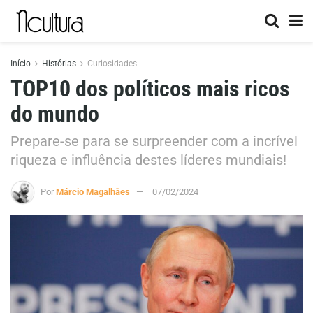
Início
Histórias
Curiosidades
TOP10 dos políticos mais ricos
do mundo
Prepare-se para se surpreender com a incrível
riqueza e influência destes líderes mundiais!
Por
Márcio Magalhães
07/02/2024