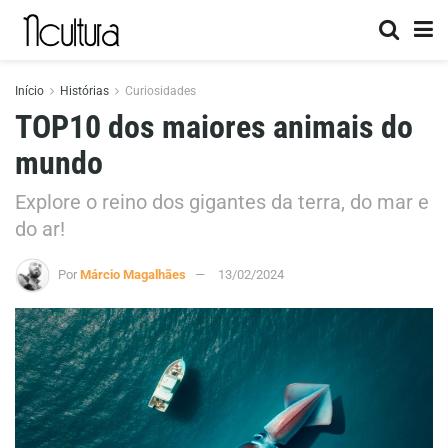
Início
Histórias
Curiosidades
TOP10 dos maiores animais do
mundo
Explore o reino dos gigantes da terra, do mar e
do ar!
Por
Márcio Magalhães
13/02/2024