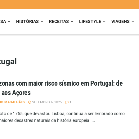
ESA
HISTÓRIAS
RECEITAS
LIFESTYLE
VIAGENS
tugal
zonas com maior risco sísmico em Portugal: de
 aos Açores
IO MAGALHÃES
SETEMBRO 6, 2025
1
oto de 1755, que devastou Lisboa, continua a ser lembrado como
iores desastres naturais da história europeia. ...