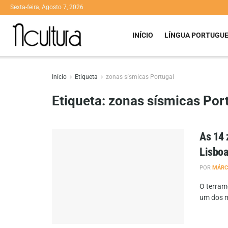
Sexta-feira, Agosto 7, 2026
INÍCIO
LÍNGUA PORTUGU
Início
Etiqueta
zonas sísmicas Portugal
Etiqueta:
zonas sísmicas Por
As 14 
Lisboa
POR
MÁRC
O terram
um dos ma