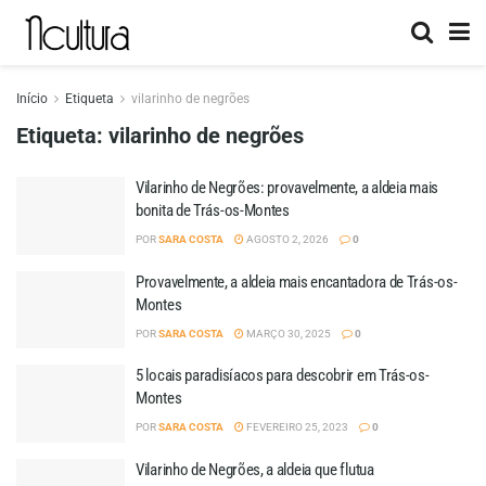
Início
Etiqueta
vilarinho de negrões
Etiqueta:
vilarinho de negrões
Vilarinho de Negrões: provavelmente, a aldeia mais
bonita de Trás-os-Montes
POR
SARA COSTA
AGOSTO 2, 2026
0
Provavelmente, a aldeia mais encantadora de Trás-os-
Montes
POR
SARA COSTA
MARÇO 30, 2025
0
5 locais paradisíacos para descobrir em Trás-os-
Montes
POR
SARA COSTA
FEVEREIRO 25, 2023
0
Vilarinho de Negrões, a aldeia que flutua