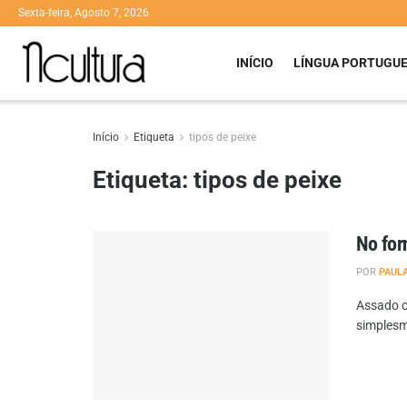
Sexta-feira, Agosto 7, 2026
INÍCIO
LÍNGUA PORTUGU
Início
Etiqueta
tipos de peixe
Etiqueta:
tipos de peixe
No for
POR
PAUL
Assado o
simplesm