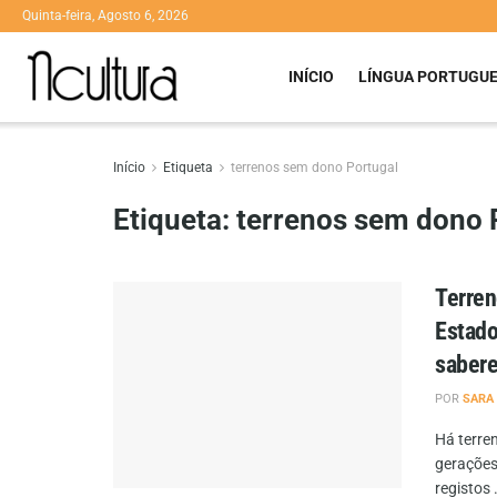
Quinta-feira, Agosto 6, 2026
INÍCIO
LÍNGUA PORTUGU
Início
Etiqueta
terrenos sem dono Portugal
Etiqueta:
terrenos sem dono 
Terren
Estado
saber
POR
SARA
Há terre
gerações
registos .