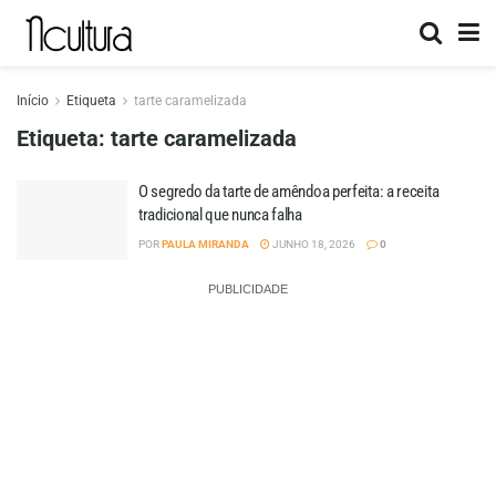
Início
Etiqueta
tarte caramelizada
Etiqueta:
tarte caramelizada
O segredo da tarte de amêndoa perfeita: a receita
tradicional que nunca falha
POR
PAULA MIRANDA
JUNHO 18, 2026
0
PUBLICIDADE