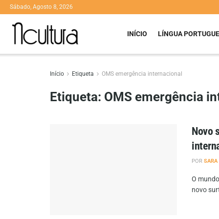
Sábado, Agosto 8, 2026
INÍCIO
LÍNGUA PORTUGU
Início
Etiqueta
OMS emergência internacional
Etiqueta:
OMS emergência int
Novo s
intern
POR
SARA
O mundo 
novo surt