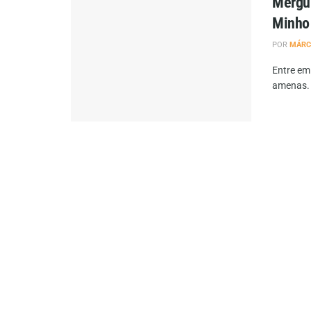
Mergul
Minho
POR
MÁRC
Entre em
amenas. D