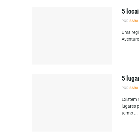
5 loca
POR
SARA
Uma regi
Aventure-
5 luga
POR
SARA
Existem 
lugares 
termo ...