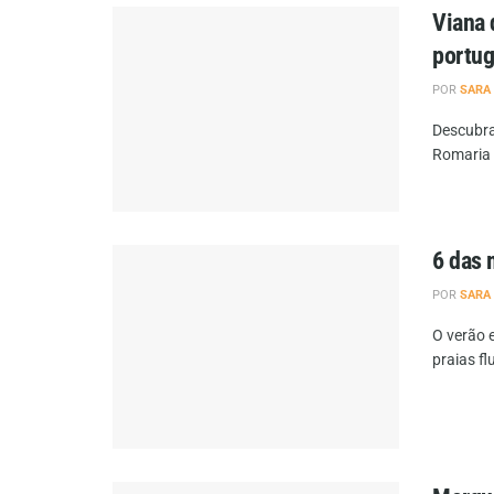
Viana 
portu
POR
SARA
Descubra
Romaria S
6 das 
POR
SARA
O verão 
praias fl