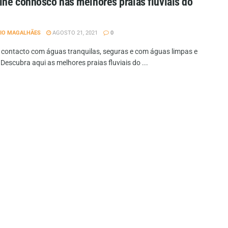
he connosco nas melhores praias fluviais do
IO MAGALHÃES
AGOSTO 21, 2021
0
 contacto com águas tranquilas, seguras e com águas limpas e
escubra aqui as melhores praias fluviais do ...