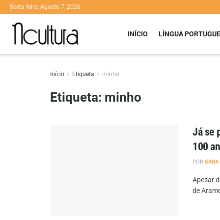
Sexta-feira, Agosto 7, 2026
INÍCIO
LÍNGUA PORTUGU
Início
Etiqueta
minho
Etiqueta:
minho
Já se 
100 an
POR
SARA
Apesar d
de Arame