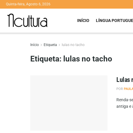
Quinta-feira, Agosto 6, 2026
INÍCIO
LÍNGUA PORTUGU
Início
Etiqueta
lulas no tacho
Etiqueta:
lulas no tacho
Lulas 
POR
PAUL
Renda-se
antiga e 