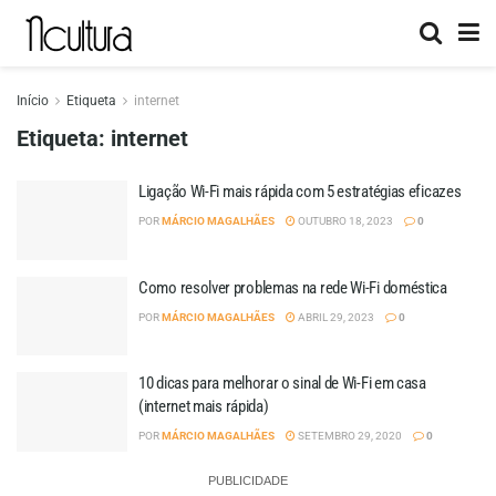
Início
Etiqueta
internet
Etiqueta:
internet
Ligação Wi-Fi mais rápida com 5 estratégias eficazes
POR
MÁRCIO MAGALHÃES
OUTUBRO 18, 2023
0
Como resolver problemas na rede Wi-Fi doméstica
POR
MÁRCIO MAGALHÃES
ABRIL 29, 2023
0
10 dicas para melhorar o sinal de Wi-Fi em casa
(internet mais rápida)
POR
MÁRCIO MAGALHÃES
SETEMBRO 29, 2020
0
PUBLICIDADE