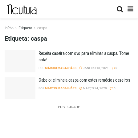
Início
Etiqueta
caspa
Etiqueta:
caspa
Receita caseira com ovo para eliminar a caspa. Tome
nota!
POR
MÁRCIO MAGALHÃES
JANEIRO 18, 2021
0
Cabelo: elimine a caspa com estes remédios caseiros
POR
MÁRCIO MAGALHÃES
MARÇO 24, 2020
0
PUBLICIDADE