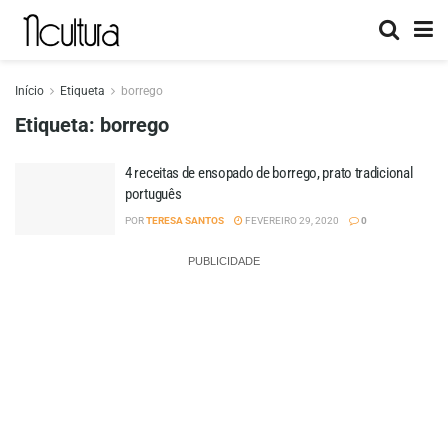
Início
Etiqueta
borrego
Etiqueta:
borrego
4 receitas de ensopado de borrego, prato tradicional
português
POR
TERESA SANTOS
FEVEREIRO 29, 2020
0
PUBLICIDADE