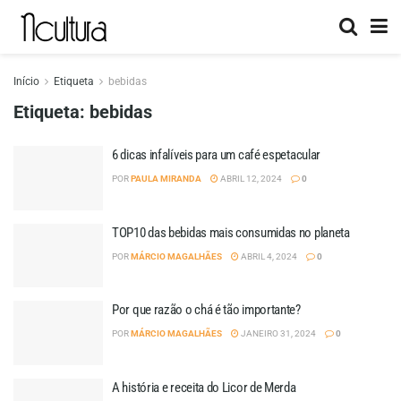
Início
Etiqueta
bebidas
Etiqueta:
bebidas
6 dicas infalíveis para um café espetacular
POR
PAULA MIRANDA
ABRIL 12, 2024
0
TOP10 das bebidas mais consumidas no planeta
POR
MÁRCIO MAGALHÃES
ABRIL 4, 2024
0
Por que razão o chá é tão importante?
POR
MÁRCIO MAGALHÃES
JANEIRO 31, 2024
0
A história e receita do Licor de Merda