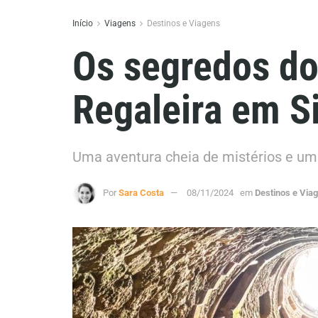
Início
Viagens
Destinos e Viagens
Os segredos do 
Regaleira em S
Uma aventura cheia de mistérios e um
Por
Sara Costa
08/11/2024
em
Destinos e Via