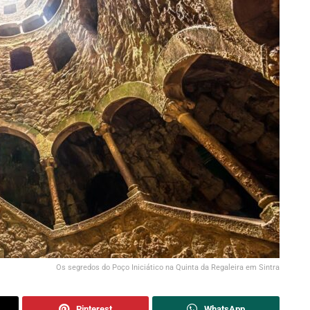
Os segredos do Poço Iniciático na Quinta da Regaleira em Sintra
Pinterest
WhatsApp