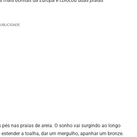
as mais bonitas da Europa e colocou duas praias
UBLICIDADE
pés nas praias de areia. O sonho vai surgindo ao longo
 estender a toalha, dar um mergulho, apanhar um bronze.