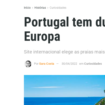
Início
Histórias
Curiosidades
Portugal tem d
Europa
Site internacional elege as praias mais
Por
Sara Costa
30/04/2022
em
Curiosidades