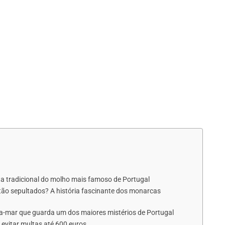
eita tradicional do molho mais famoso de Portugal
tão sepultados? A história fascinante dos monarcas
ra-mar que guarda um dos maiores mistérios de Portugal
e evitar multas até 600 euros