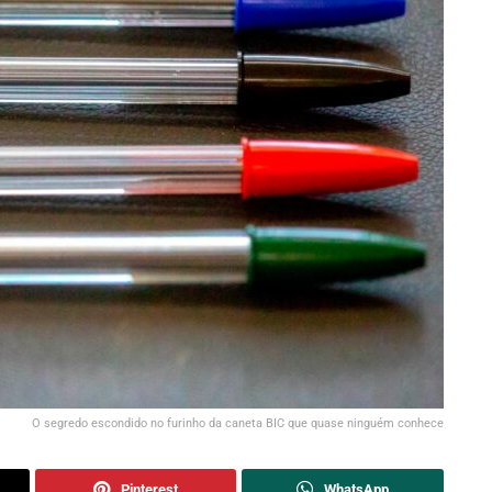
O segredo escondido no furinho da caneta BIC que quase ninguém conhece
Pinterest
WhatsApp