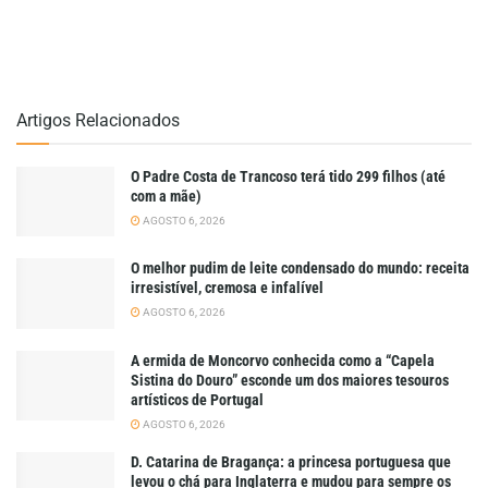
Artigos Relacionados
O Padre Costa de Trancoso terá tido 299 filhos (até
com a mãe)
AGOSTO 6, 2026
O melhor pudim de leite condensado do mundo: receita
irresistível, cremosa e infalível
AGOSTO 6, 2026
A ermida de Moncorvo conhecida como a “Capela
Sistina do Douro” esconde um dos maiores tesouros
artísticos de Portugal
AGOSTO 6, 2026
D. Catarina de Bragança: a princesa portuguesa que
levou o chá para Inglaterra e mudou para sempre os