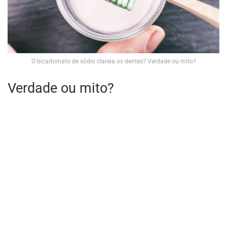
O bicarbonato de sódio clareia os dentes? Verdade ou mito?
Verdade ou mito?