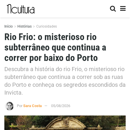
Início
Histórias
Curiosidades
Rio Frio: o misterioso rio
subterrâneo que continua a
correr por baixo do Porto
Descubra a história do rio Frio, o misterioso rio
subterrâneo que continua a correr sob as ruas
do Porto e conheça os segredos escondidos da
Invicta.
Por
Sara Costa
05/08/2026