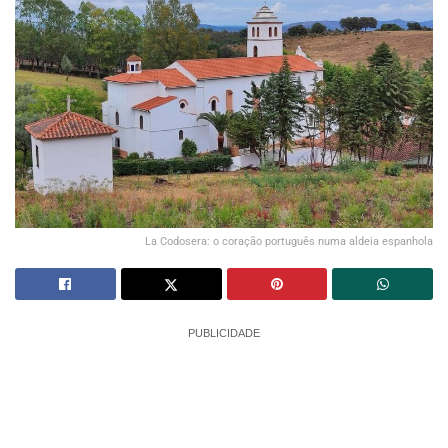
La Codosera: o coração português numa aldeia espanhola
PUBLICIDADE