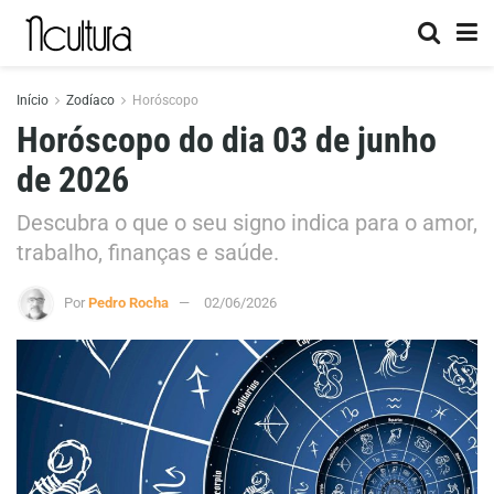
Início
Zodíaco
Horóscopo
Horóscopo do dia 03 de junho
de 2026
Descubra o que o seu signo indica para o amor,
trabalho, finanças e saúde.
Por
Pedro Rocha
02/06/2026