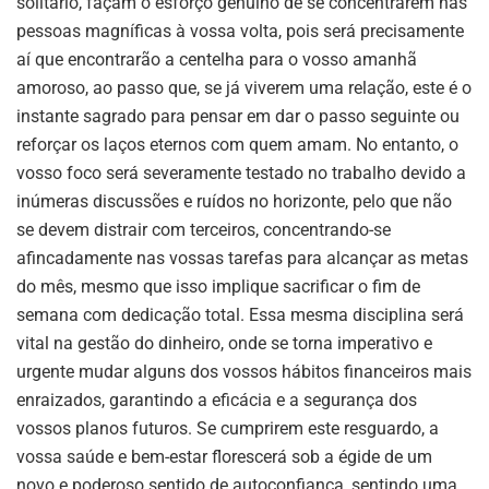
solitário, façam o esforço genuíno de se concentrarem nas
pessoas magníficas à vossa volta, pois será precisamente
aí que encontrarão a centelha para o vosso amanhã
amoroso, ao passo que, se já viverem uma relação, este é o
instante sagrado para pensar em dar o passo seguinte ou
reforçar os laços eternos com quem amam. No entanto, o
vosso foco será severamente testado no trabalho devido a
inúmeras discussões e ruídos no horizonte, pelo que não
se devem distrair com terceiros, concentrando-se
afincadamente nas vossas tarefas para alcançar as metas
do mês, mesmo que isso implique sacrificar o fim de
semana com dedicação total. Essa mesma disciplina será
vital na gestão do dinheiro, onde se torna imperativo e
urgente mudar alguns dos vossos hábitos financeiros mais
enraizados, garantindo a eficácia e a segurança dos
vossos planos futuros. Se cumprirem este resguardo, a
vossa saúde e bem-estar florescerá sob a égide de um
novo e poderoso sentido de autoconfiança, sentindo uma