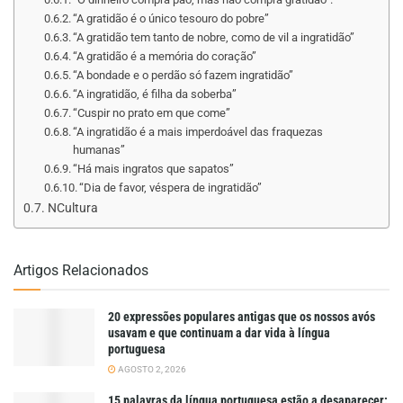
“A gratidão é o único tesouro do pobre”
“A gratidão tem tanto de nobre, como de vil a ingratidão”
“A gratidão é a memória do coração”
“A bondade e o perdão só fazem ingratidão”
“A ingratidão, é filha da soberba”
“Cuspir no prato em que come”
“A ingratidão é a mais imperdoável das fraquezas
humanas”
“Há mais ingratos que sapatos”
“Dia de favor, véspera de ingratidão”
NCultura
Artigos Relacionados
20 expressões populares antigas que os nossos avós
usavam e que continuam a dar vida à língua
portuguesa
AGOSTO 2, 2026
15 palavras da língua portuguesa estão a desaparecer: