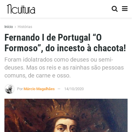
Início
Histórias
Fernando I de Portugal “O
Formoso”, do incesto à chacota!
Foram idolatrados como deuses ou semi-
deuses. Mas os reis e as rainhas são pessoas
comuns, de carne e osso.
Por
Márcio Magalhães
14/10/2020