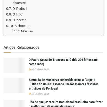
chacota!
D. Pedro I
O filho
O incesto
A chacota
NCultura
Artigos Relacionados
O Padre Costa de Trancoso terá tido 299 filhos (até
com a mãe)
AGOSTO 6, 2026
A ermida de Moncorvo conhecida como a “Capela
Sistina do Douro” esconde um dos maiores tesouros
artísticos de Portugal
AGOSTO 6, 2026
Pão de queijo: receita tradicional brasileira para fazer
o melhor pão de queijo de sempre