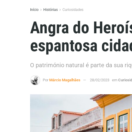
Início
Histórias
Curiosidades
Angra do Heroí
espantosa cida
O património natural é parte da sua ri
Por
Márcio Magalhães
28/02/2023
em
Curiosi