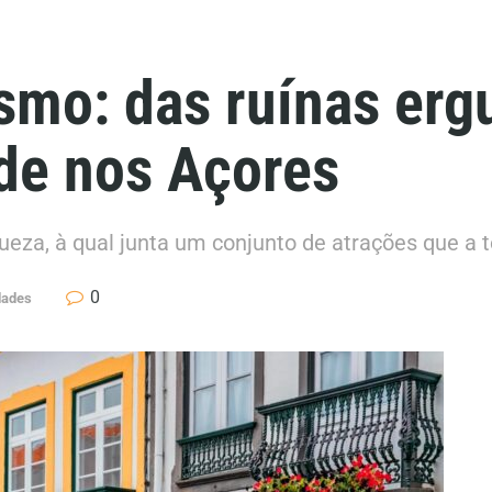
smo: das ruínas er
de nos Açores
queza, à qual junta um conjunto de atrações que a
0
dades