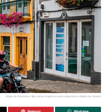
Angra do Heroísmo: das ruínas ergueu-se uma espantosa cidade nos Açores
Pinterest
WhatsApp