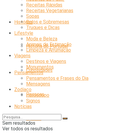
Receitas Rápidas
Receitas Vegetarianas
Sopas
Bolos e Sobremesas
Histórias
Truques e Dicas
Lifestyle
Moda e Beleza
Animais de Estimação
História de Portugal
Limpeza e Arrumação
Viagens
Destinos e Viagens
Monumentos
Curiosidades
Pensamentos
Pensamentos e Frases do Dia
Mensagens
Zodíaco
Pessoas
Horóscopo
Signos
Notícias
Opinião
Sem resultados
Ver todos os resultados