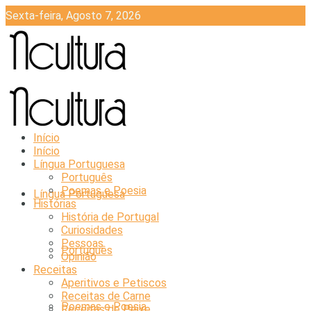
Sexta-feira, Agosto 7, 2026
Início
Início
Língua Portuguesa
Português
Poemas e Poesia
Língua Portuguesa
Histórias
História de Portugal
Curiosidades
Pessoas
Português
Opinião
Receitas
Aperitivos e Petiscos
Receitas de Carne
Poemas e Poesia
Receitas de Peixe