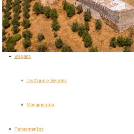
Animais de Estimação
Limpeza e Arrumação
Viagens
Destinos e Viagens
Monumentos
Pensamentos