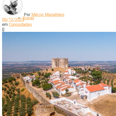
Por
Márcio Magalhães
Sopas
06/12/2023
em
Curiosidades
0
Bolos e Sobremesas
Truques e Dicas
Lifestyle
Moda e Beleza