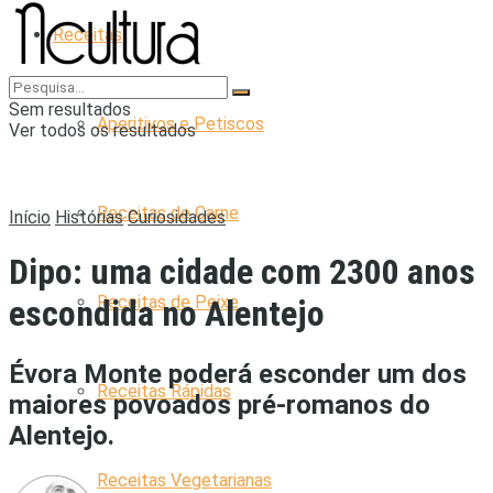
Receitas
Sem resultados
Aperitivos e Petiscos
Ver todos os resultados
Receitas de Carne
Início
Histórias
Curiosidades
Dipo: uma cidade com 2300 anos
Receitas de Peixe
escondida no Alentejo
Évora Monte poderá esconder um dos
Receitas Rápidas
maiores povoados pré-romanos do
Alentejo.
Receitas Vegetarianas