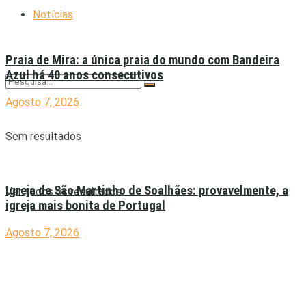
Notícias
Praia de Mira: a única praia do mundo com Bandeira
Azul há 40 anos consecutivos
Agosto 7, 2026
Sem resultados
Igreja de São Martinho de Soalhães: provavelmente, a
Ver todos os resultados
igreja mais bonita de Portugal
Agosto 7, 2026