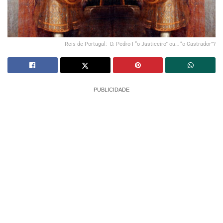
Reis de Portugal: D. Pedro I “o Justiceiro” ou… “o Castrador”?
PUBLICIDADE