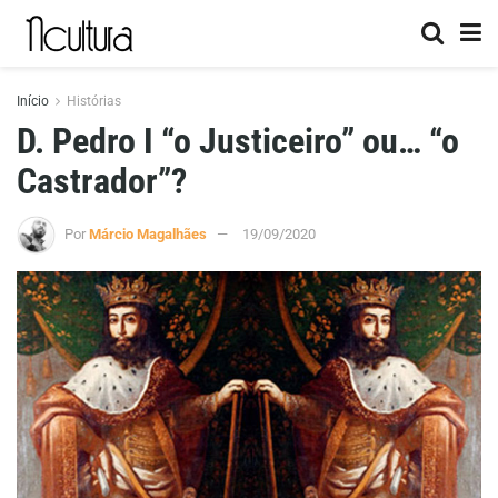
Início
Histórias
D. Pedro I “o Justiceiro” ou… “o
Castrador”?
Por
Márcio Magalhães
19/09/2020