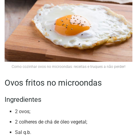
Como cozinhar ovos no microondas: receitas e truques a não perder!
Ovos fritos no microondas
Ingredientes
2 ovos;
2 colheres de chá de óleo vegetal;
Sal q.b.