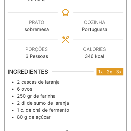
PRATO
COZINHA
sobremesa
Portuguesa
PORÇÕES
CALORIES
6
Pessoas
346
kcal
INGREDIENTES
1x
2x
3x
2
cascas
de laranja
6
ovos
250
gr
de farinha
2
dl
de sumo de laranja
1
c. de chá
de fermento
80
g
de açúcar