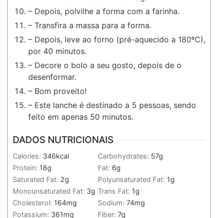
– Depois, polvilhe a forma com a farinha.
– Transfira a massa para a forma.
– Depois, leve ao forno (pré-aquecido a 180ºC),
por 40 minutos.
– Decore o bolo a seu gosto, depois de o
desenformar.
– Bom proveito!
– Este lanche é destinado a 5 pessoas, sendo
feito em apenas 50 minutos.
DADOS NUTRICIONAIS
Calories:
346
kcal
Carbohydrates:
57
g
Protein:
18
g
Fat:
6
g
Saturated Fat:
2
g
Polyunsaturated Fat:
1
g
Monounsaturated Fat:
3
g
Trans Fat:
1
g
Cholesterol:
164
mg
Sodium:
74
mg
Potassium:
361
mg
Fiber:
7
g