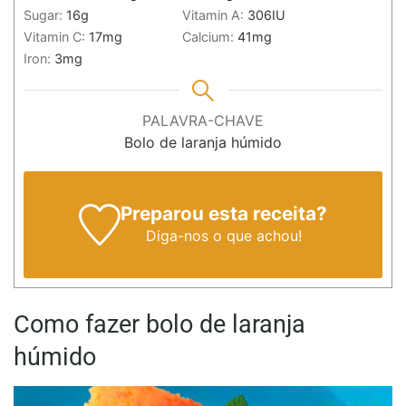
Sugar:
16
g
Vitamin A:
306
IU
Vitamin C:
17
mg
Calcium:
41
mg
Iron:
3
mg
PALAVRA-CHAVE
Bolo de laranja húmido
Preparou esta receita?
Diga-nos
o que achou!
Como fazer bolo de laranja
húmido