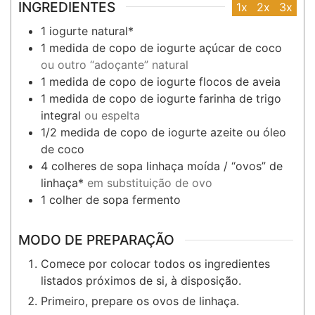
INGREDIENTES
1x
2x
3x
1
iogurte natural*
1
medida de copo de iogurte
açúcar de coco
ou outro “adoçante” natural
1
medida de copo de iogurte
flocos de aveia
1
medida de copo de iogurte
farinha de trigo
integral
ou espelta
1/2
medida de copo de iogurte
azeite ou óleo
de coco
4
colheres de sopa
linhaça moída / “ovos” de
linhaça*
em substituição de ovo
1
colher de sopa
fermento
MODO DE PREPARAÇÃO
Comece por colocar todos os ingredientes
listados próximos de si, à disposição.
Primeiro, prepare os ovos de linhaça.