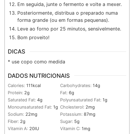
Em seguida, junte o fermento e volte a mexer.
Posteriormente, distribua o preparado numa
forma grande (ou em formas pequenas).
Leve ao forno por 25 minutos, sensivelmente.
Bom proveito!
DICAS
* use copo como medida
DADOS NUTRICIONAIS
Calories:
111
kcal
Carbohydrates:
14
g
Protein:
2
g
Fat:
6
g
Saturated Fat:
4
g
Polyunsaturated Fat:
1
g
Monounsaturated Fat:
1
g
Cholesterol:
2
mg
Sodium:
22
mg
Potassium:
87
mg
Fiber:
2
g
Sugar:
5
g
Vitamin A:
20
IU
Vitamin C:
1
mg