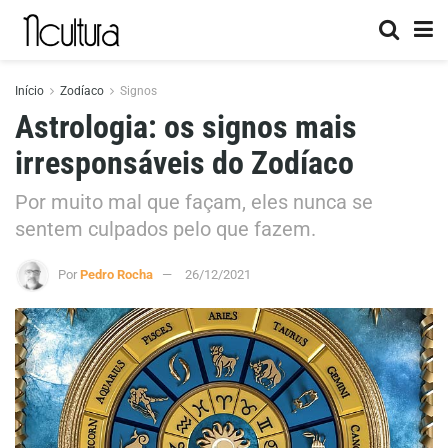
Início
Zodíaco
Signos
Astrologia: os signos mais
irresponsáveis do Zodíaco
Por muito mal que façam, eles nunca se
sentem culpados pelo que fazem.
Por
Pedro Rocha
26/12/2021