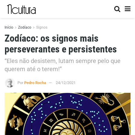
Início
Zodíaco
Signos
Zodíaco: os signos mais
perseverantes e persistentes
“Eles não desistem, lutam sempre pelo que
querem até o terem!”
Por
Pedro Rocha
24/12/2021