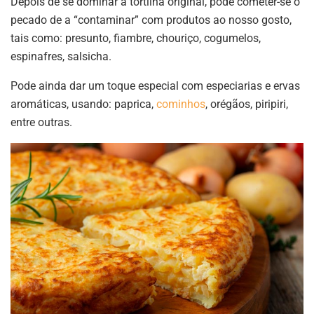
Depois de se dominar a tortilha original, pode cometer-se o
pecado de a “contaminar” com produtos ao nosso gosto,
tais como: presunto, fiambre, chouriço, cogumelos,
espinafres, salsicha.
Pode ainda dar um toque especial com especiarias e ervas
aromáticas, usando: paprica,
cominhos
, orégãos, piripiri,
entre outras.