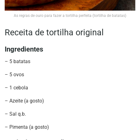
As regras de ouro para fazer a tortilha perfeita (tortilha de batatas)
Receita de tortilha original
Ingredientes
– 5 batatas
– 5 ovos
– 1 cebola
– Azeite (a gosto)
– Sal q.b.
– Pimenta (a gosto)