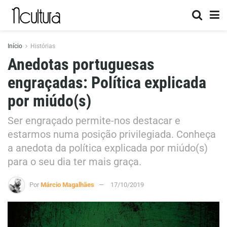
Início
Histórias
Anedotas portuguesas
engraçadas: Política explicada
por miúdo(s)
Ser engraçado permite-nos destacar e
estarmos numa posição privilegiada. Conheça
a anedota da política explicada por miúdo(s)
para o seu dia ter mais graça.
Por
Márcio Magalhães
17/10/2019