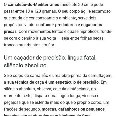
O
camaleão-do-Mediterrâneo
mede até 30 cm e pode
pesar entre 10 e 120 gramas. O seu corpo ágil e escamoso,
que muda de cor consoante o ambiente, serve dois
propósitos vitais:
confundir predadores e enganar as
presas
. Com movimentos lentos e quase hipnóticos, funde-
se com o cenário à sua volta — seja entre folhas secas,
troncos ou arbustos em flor.
Um caçador de precisão: língua fatal,
silêncio absoluto
Se o corpo do camaleão é uma obra-prima da camuflagem,
a sua técnica de caça é um espetáculo de precisão
. Em
silêncio absoluto, observa, calcula distâncias e, no
momento certo, dispara uma língua longa, viscosa e
pegajosa que se estende mais do que o próprio corpo. Em
frações de segundo,
moscas, gafanhotos ou pequenos
insectos são capturados sem hipótese de fuga
.