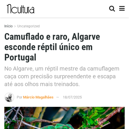
Início
Uncategorized
Camuflado e raro, Algarve
esconde réptil único em
Portugal
No Algarve, um réptil mestre da camuflagem
caça com precisão surpreendente e escapa
até aos olhos mais treinados.
Por
Márcio Magalhães
18/07/2025