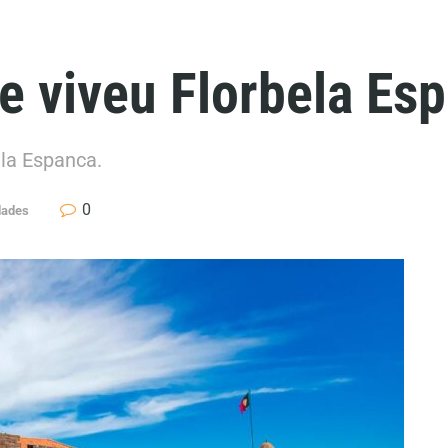
e viveu Florbela Es
ela Espanca.
0
dades