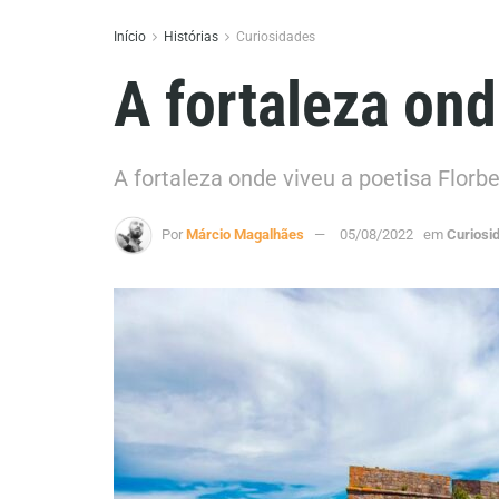
Início
Histórias
Curiosidades
A fortaleza ond
A fortaleza onde viveu a poetisa Florb
Por
Márcio Magalhães
05/08/2022
em
Curiosi