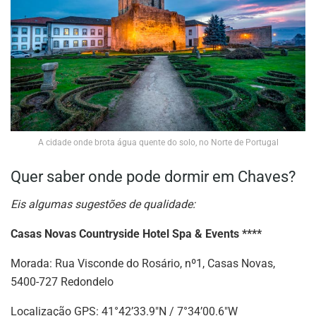
A cidade onde brota água quente do solo, no Norte de Portugal
Quer saber onde pode dormir em Chaves?
Eis algumas sugestões de qualidade:
Casas Novas Countryside Hotel Spa & Events ****
Morada: Rua Visconde do Rosário, nº1, Casas Novas,
5400-727 Redondelo
Localização GPS: 41°42’33.9″N / 7°34’00.6″W