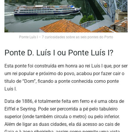
Ponte Luís I – 7 curiosidades sobre as seis pontes do Porto
Ponte D. Luís I ou Ponte Luís I?
Esta ponte foi construída em honra ao rei Luís I que, por ser
um rei popular e próximo do povo, acabou por fazer cair o
título de “Dom”, ficando a ponte conhecida como ponte
Luís I.
Data de 1886, é totalmente feita em ferro e é uma obra de
Eiffel e Seyring. Pode ser percorrida a pé pelo tabuleiro
superior (onde também circula o metro) ou pelo inferior.
Além de ligar as duas cidades, ela dá acesso ao cais de
Gaia e à zona ribeirinha, assim como permite uma vista