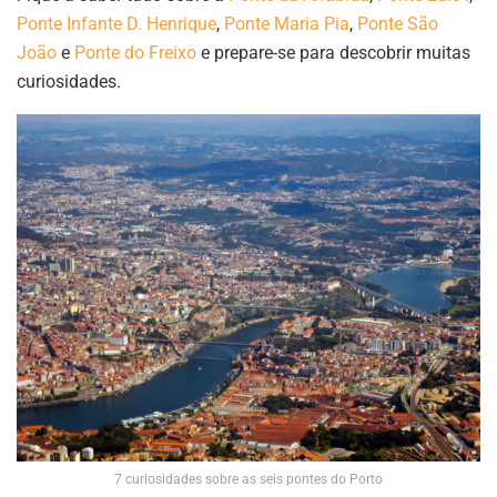
Ponte Infante D. Henrique
,
Ponte Maria Pia
,
Ponte São
João
e
Ponte do Freixo
e prepare-se para descobrir muitas
curiosidades.
7 curiosidades sobre as seis pontes do Porto