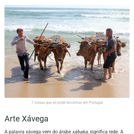
7 coisas que só pode encontrar em Portugal
Arte Xávega
A palavra xávega vem do árabe
xábaka
, significa rede. A