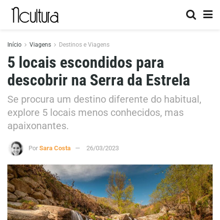
Início
Viagens
Destinos e Viagens
5 locais escondidos para
descobrir na Serra da Estrela
Se procura um destino diferente do habitual,
explore 5 locais menos conhecidos, mas
apaixonantes.
Por
Sara Costa
26/03/2023