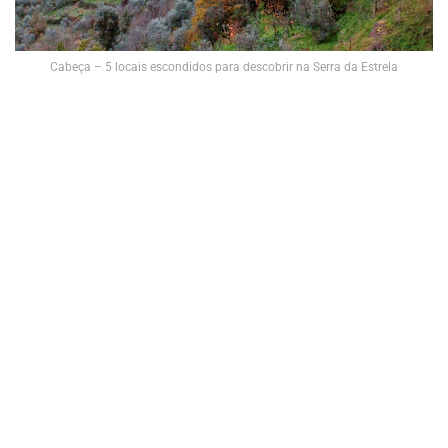
Cabeça – 5 locais escondidos para descobrir na Serra da Estrela